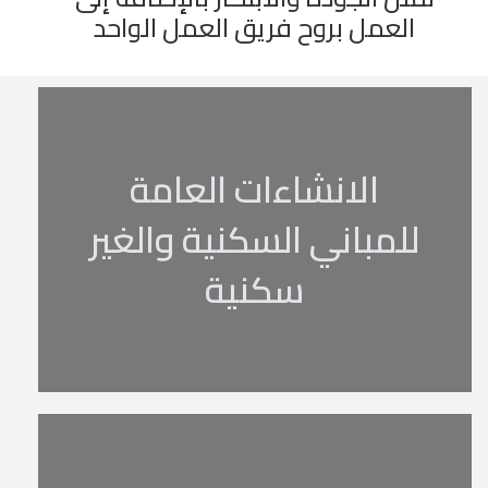
اﻟﻌﻤﻞ ﺑﺮوح ﻓﺮﻳﻖ اﻟﻌﻤﻞ اﻟﻮاﺣﺪ
الانشاءات العامة
للمباني السكنية والغير
سكنية