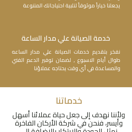
يجعلنا خياراً موثوقاً لتلبية احتياجاتك المتنوعة
خدمة الصيانة علي مدار الساعة
نفخر بتقديم خدمات الصيانة علي مدار الساعه
طوال أيام الاسبوع , لضمان توفير الدعم الفني
والمساعدة في أي وقت يحتاجه عملاؤنا
خدماتنا
وﻷﻧﻨﺎ ﻧﻬﺪف إﱃ ﺟﻌﻞ ﺣﻴﺎة ﻋﻤﻼﺋﻨﺎ أﺳﻬﻞ
وأﻳﺴﺮ، ﻓﻨﺤﻦ ﻓﻲ ﺷﺮﻛﺔ اﻷرﻛﺎن اﻟﻔﺎﺧﺮة
ﻧﻤﺜﻞ اﻟﺠﻮدة واﻻﺑﺘﻜﺎر ﺑﺎﻹﺿﺎﻓﺔ إﱃ