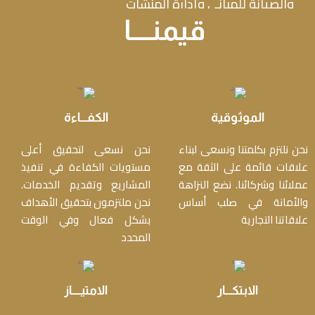
والصيانة للمباني وإدارة المنشأت
قيمنــــا
الموثوقية
الكفـــاءة
نحن نلتزم بكلمتنا ونسعى لبناء
نحن نسعى لتحقيق أعلى
علاقات قائمة على الثقة مع
مستويات الكفاءة في تنفيذ
عملائنا وشركائنا. نضع النزاهة
المشاريع وتقديم الخدمات.
والأمانة في صلب أساس
نحن ملتزمون بتحقيق الأهداف
علاقاتنا التجارية
بشكل فعال وفي الوقت
المحدد
الابتكـــار
الامتيــــاز