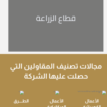
ﻗﻄﺎع اﻟﺰراﻋﺔ
ﻣﺠﺎﻻت ﺗﺼﻨﻴﻒ اﻟﻤﻘﺎوﻟﻴﻦ اﻟﺘﻲ
ﺣﺼﻠﺖ ﻋﻠﻴﻬﺎ اﻟﺸﺮﻛﺔ
الأعمال
الأعمال
الطـــــرق