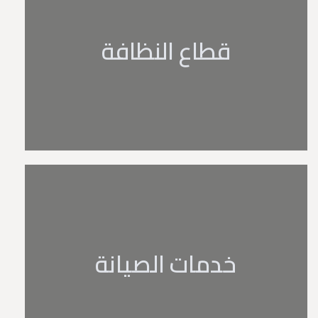
ﻗﻄﺎع اﻟﻨﻈﺎﻓﺔ
ﺧﺪﻣﺎت اﻟﺼﻴﺎﻧﺔ